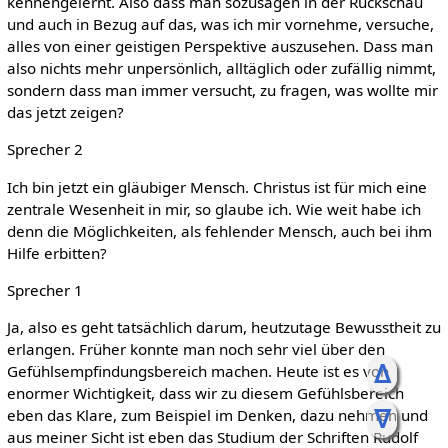
kennengelernt. Also dass man sozusagen in der Rückschau
und auch in Bezug auf das, was ich mir vornehme, versuche,
alles von einer geistigen Perspektive auszusehen. Dass man
also nichts mehr unpersönlich, alltäglich oder zufällig nimmt,
sondern dass man immer versucht, zu fragen, was wollte mir
das jetzt zeigen?
Sprecher 2
Ich bin jetzt ein gläubiger Mensch. Christus ist für mich eine
zentrale Wesenheit in mir, so glaube ich. Wie weit habe ich
denn die Möglichkeiten, als fehlender Mensch, auch bei ihm
Hilfe erbitten?
Sprecher 1
Ja, also es geht tatsächlich darum, heutzutage Bewusstheit zu
erlangen. Früher konnte man noch sehr viel über den
ᐃ
Gefühlsempfindungsbereich machen. Heute ist es von
enormer Wichtigkeit, dass wir zu diesem Gefühlsbereich
ᐁ
eben das Klare, zum Beispiel im Denken, dazu nehmen und
aus meiner Sicht ist eben das Studium der Schriften Rudolf