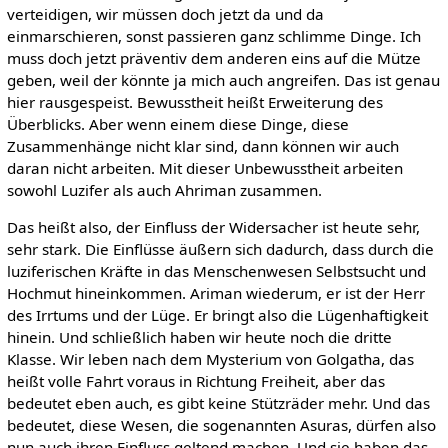
verteidigen, wir müssen doch jetzt da und da
einmarschieren, sonst passieren ganz schlimme Dinge. Ich
muss doch jetzt präventiv dem anderen eins auf die Mütze
geben, weil der könnte ja mich auch angreifen. Das ist genau
hier rausgespeist. Bewusstheit heißt Erweiterung des
Überblicks. Aber wenn einem diese Dinge, diese
Zusammenhänge nicht klar sind, dann können wir auch
daran nicht arbeiten. Mit dieser Unbewusstheit arbeiten
sowohl Luzifer als auch Ahriman zusammen.
Das heißt also, der Einfluss der Widersacher ist heute sehr,
sehr stark. Die Einflüsse äußern sich dadurch, dass durch die
luziferischen Kräfte in das Menschenwesen Selbstsucht und
Hochmut hineinkommen. Ariman wiederum, er ist der Herr
des Irrtums und der Lüge. Er bringt also die Lügenhaftigkeit
hinein. Und schließlich haben wir heute noch die dritte
Klasse. Wir leben nach dem Mysterium von Golgatha, das
heißt volle Fahrt voraus in Richtung Freiheit, aber das
bedeutet eben auch, es gibt keine Stützräder mehr. Und das
bedeutet, diese Wesen, die sogenannten Asuras, dürfen also
nun auch ihren Einfluss geltend machen. Und sie haben das