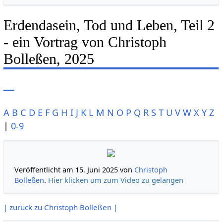
Erdendasein, Tod und Leben, Teil 2
- ein Vortrag von Christoph
Bolleßen, 2025
A
B
C
D
E
F
G
H
I
J
K
L
M
N
O
P
Q
R
S
T
U
V
W
X
Y
Z
|
0-9
Veröffentlicht am 15. Juni 2025 von
Christoph
Bolleßen
.
Hier klicken um zum Video zu gelangen
| zurück zu Christoph Bolleßen |